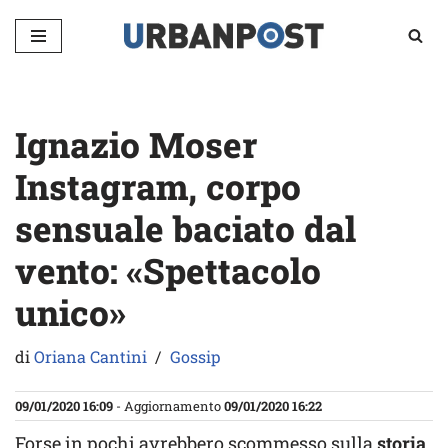
Vai
al
contenuto
Ignazio Moser
Instagram, corpo
sensuale baciato dal
vento: «Spettacolo
unico»
di
Oriana Cantini
Gossip
09/01/2020 16:09
- Aggiornamento
09/01/2020 16:22
Forse in pochi avrebbero scommesso sulla
storia