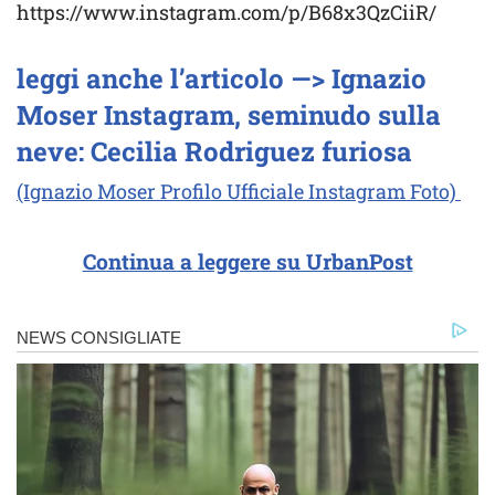
https://www.instagram.com/p/B68x3QzCiiR/
leggi anche l’articolo —> Ignazio
Moser Instagram, seminudo sulla
neve: Cecilia Rodriguez furiosa
(Ignazio Moser Profilo Ufficiale Instagram Foto)
Continua a leggere su UrbanPost