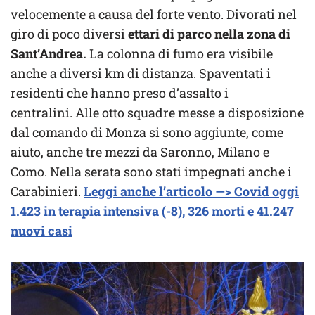
velocemente a causa del forte vento. Divorati nel
giro di poco diversi
ettari di parco nella zona di
Sant’Andrea.
La colonna di fumo era visibile
anche a diversi km di distanza. Spaventati i
residenti che hanno preso d’assalto i
centralini. Alle otto squadre messe a disposizione
dal comando di Monza si sono aggiunte, come
aiuto, anche tre mezzi da Saronno, Milano e
Como. Nella serata sono stati impegnati anche i
Carabinieri.
Leggi anche l’articolo —> Covid oggi
1.423 in terapia intensiva (-8), 326 morti e 41.247
nuovi casi