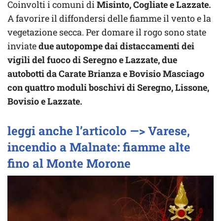
Coinvolti i comuni di
Misinto, Cogliate e Lazzate.
A favorire il diffondersi delle fiamme il vento e la
vegetazione secca. Per domare il rogo sono state
inviate
due autopompe dai distaccamenti dei
vigili del fuoco di Seregno e Lazzate, due
autobotti da Carate Brianza e Bovisio Masciago
con quattro moduli boschivi di Seregno, Lissone,
Bovisio e Lazzate.
leggi anche l’articolo —> Varese,
incendio a Malnate: fiamme alte
fino al Monte Morone