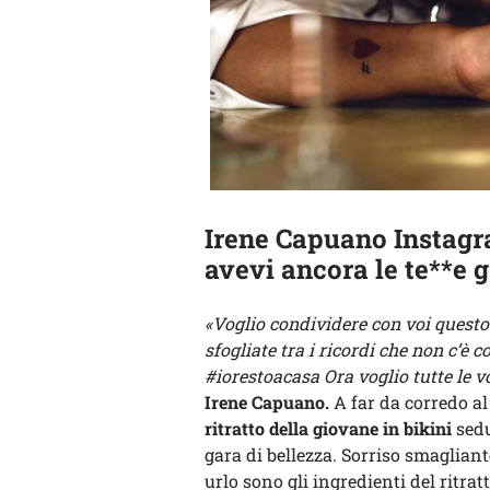
Irene Capuano Instagra
avevi ancora le te**e g
«Voglio condividere con voi questo 
sfogliate tra i ricordi che non c’è c
#iorestoacasa Ora voglio tutte le v
Irene Capuano.
A far da corredo al
ritratto della giovane in bikini
sedu
gara di bellezza. Sorriso smagliante
urlo sono gli ingredienti del ritra