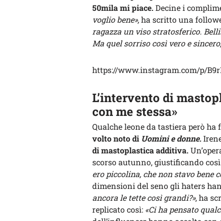
50mila mi piace.
Decine i complime
voglio bene»,
ha scritto una followe
ragazza un viso stratosferico. Bell
Ma quel sorriso così vero e sincero,
https://www.instagram.com/p/B9
L’intervento di mastop
con me stessa»
Qualche leone da tastiera però ha 
volto noto di
Uomini e donne.
Irene
di mastoplastica additiva.
Un’operaz
scorso autunno, giustificando così 
ero piccolina, che non stavo bene c
dimensioni del seno gli haters han
ancora le tette così grandi?»
, ha sc
replicato così:
«Ci ha pensato qualc