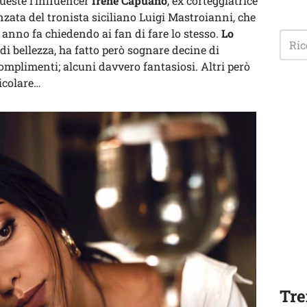
ueste l’influencer
Irene Capuano
, ex corteggiatrice
nzata del tronista siciliano Luigi Mastroianni, che
anno fa chiedendo ai fan di fare lo stesso.
Lo
di bellezza, ha fatto però sognare decine di
complimenti; alcuni davvero fantasiosi. Altri però
ticolare…
Tre