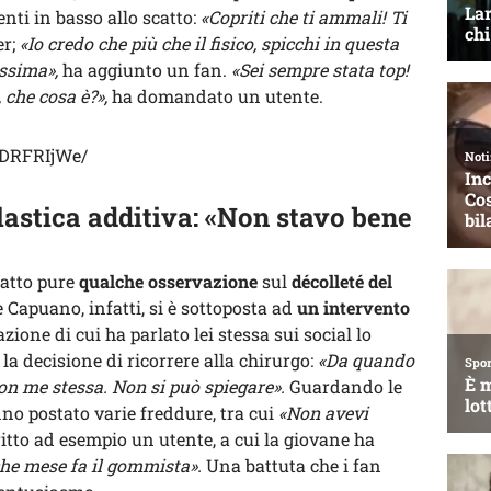
nti in basso allo scatto:
«Copriti che ti ammali! Ti
r;
«Io credo che più che il fisico, spicchi in questa
issima»,
ha aggiunto un fan.
«Sei sempre stata top!
 che cosa è?»,
ha domandato un utente.
rDRFRIjWe/
lastica additiva: «Non stavo bene
fatto pure
qualche osservazione
sul
décolleté del
 Capuano, infatti, si è sottoposta ad
un intervento
ione di cui ha parlato lei stessa sui social lo
la decisione di ricorrere alla chirurgo:
«Da quando
on me stessa. Non si può spiegare».
Guardando le
no postato varie freddure, tra cui
«Non avevi
ritto ad esempio un utente, a cui la giovane ha
he mese fa il gommista».
Una battuta che i fan