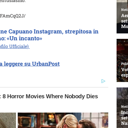
 entusiasmo.
9ZFAmCqQ2J/
rene Capuano Instagram, strepitosa in
no: «Un incanto»
ilo Ufficiale)
a leggere su UrbanPost