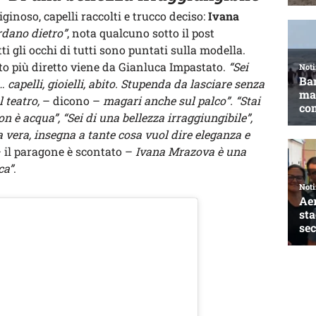
ginoso, capelli raccolti e trucco deciso:
Ivana
rdano dietro”
, nota qualcuno sotto il post
ti gli occhi di tutti sono puntati sulla modella.
to più diretto viene da Gianluca Impastato.
“Sei
 capelli, gioielli, abito. Stupenda da lasciare senza
l teatro,
– dicono –
magari anche sul palco”. “Stai
on è acqua”, “Sei di una bellezza irraggiungibile”,
a vera, insegna a tante cosa vuol dire eleganza e
 il paragone è scontato –
Ivana Mrazova è una
ca”
.