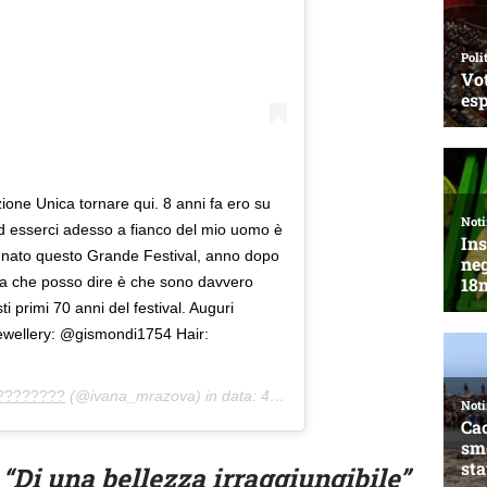
ne Unica tornare qui. 8 anni fa ero su
ed esserci adesso a fianco del mio uomo è
é nato questo Grande Festival, anno dopo
osa che posso dire è che sono davvero
ti primi 70 anni del festival. Auguri
wellery: @gismondi1754 Hair:
????????
(@ivana_mrazova) in data:
4 Feb 2020 alle ore 3:42 PST
 “Di una bellezza irraggiungibile”