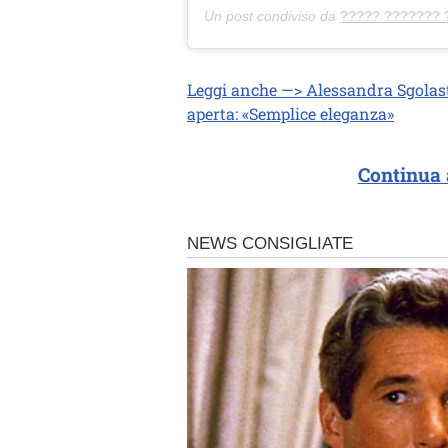
Un post condiviso da
????? ??????? 
Leggi anche —> Alessandra Sgolast
aperta: «Semplice eleganza»
Continua 