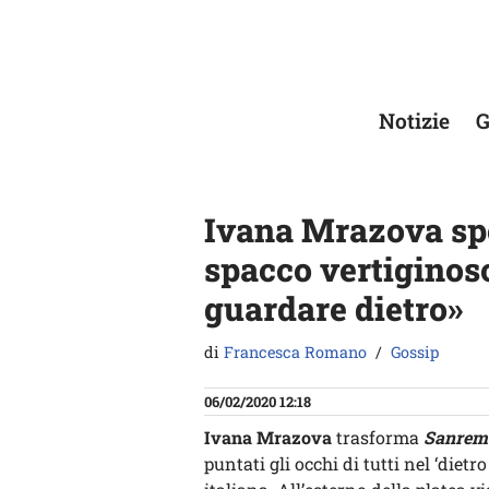
Vai
al
contenuto
Notizie
G
Ivana Mrazova sp
spacco vertiginoso 
guardare dietro»
di
Francesca Romano
Gossip
06/02/2020 12:18
Ivana Mrazova
trasforma
Sanrem
puntati gli occhi di tutti nel ‘diet