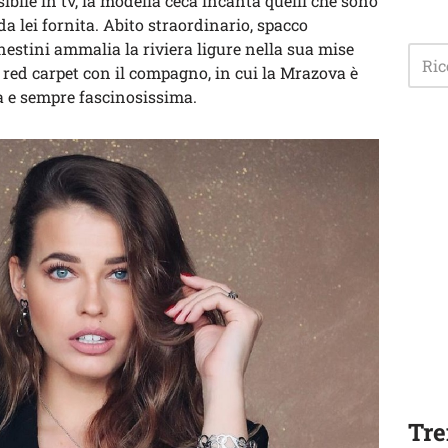
isibile in tv, la modella ceca incanta quelli che sono
 da lei fornita. Abito straordinario, spacco
nestini ammalia la riviera ligure nella sua mise
el red carpet con il compagno, in cui la Mrazova è
a e sempre fascinosissima.
Tre