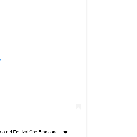
m
rata del Festival Che Emozione… ❤️