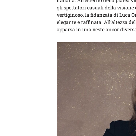
italiana. All’esterno della platea v
gli spettatori casuali della visione
vertiginoso, la fidanzata di Luca O
elegante e raffinata. All’altezza d
apparsa in una veste ancor divers