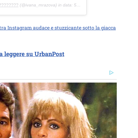
????????
(@ivana_mrazova) in data:
5 Feb 2020 alle ore 4:15 PST
ra Instagram audace e stuzzicante sotto la giacca
a leggere su UrbanPost