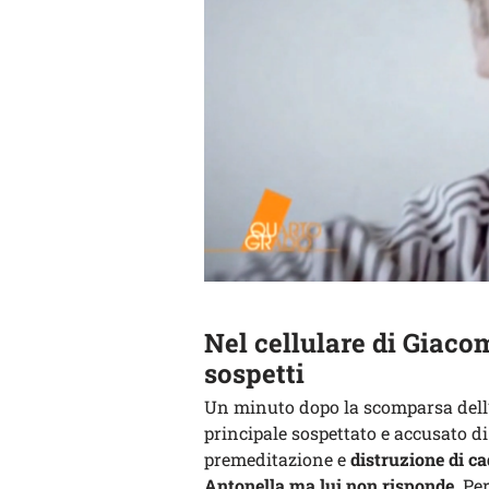
Nel cellulare di Giaco
sospetti
Un minuto dopo la scomparsa dell
principale sospettato e accusato d
premeditazione e
distruzione di c
Antonella ma lui non risponde
. Pe