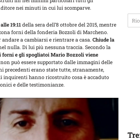
truiti fin nei minimi particolari tutti gli
ditore nei minuti in cui lui scomparve.
alle 19:11
della sera dell’8 ottobre del 2015, mentre
zona forni della fonderia Bozzoli di Marcheno.
er andare a cambiarsi e rientrare a casa.
Chiude la
nel nulla. Di lui più nessuna traccia. Secondo la
i forni e gli spogliatoi Mario Bozzoli viene
e non può essere supportato dalle immagini delle
ni precedenti erano state tutte, stranamente,
li inquirenti hanno ricostruito cosa è accaduto
efonici e delle testimonianze.
Tre