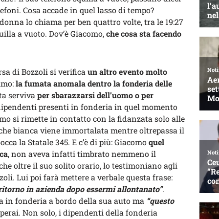
lefoni. Cosa accade in quel lasso di tempo?
nna lo chiama per ben quattro volte, tra le 19:27
quilla a vuoto. Dov’è Giacomo,
che cosa sta facendo
sa di Bozzoli si verifica
un altro evento molto
imo:
la fumata anomala dentro la fonderia delle
ta serviva
per sbarazzarsi dell’uomo o per
 dipendenti presenti in fonderia in quel momento
o si rimette in contatto con la fidanzata solo alle
sche bianca viene immortalata mentre oltrepassa il
occa la Statale 345. E c’è di più: Giacomo
quel
ica
, non aveva infatti timbrato nemmeno il
che oltre il suo solito orario, lo testimoniano agli
zzoli. Lui poi farà mettere a verbale questa frase:
ritorno in azienda dopo essermi allontanato”
.
orna in fonderia a bordo della sua auto ma
“questo
operai. Non solo, i dipendenti della fonderia