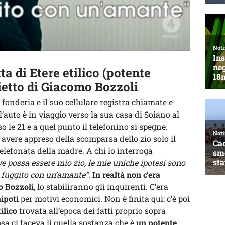
tta di Etere etilico (potente
ietto di Giacomo Bozzoli
 fonderia e il suo cellulare registra chiamate e
auto è in viaggio verso la sua casa di Soiano al
so le 21 e a quel punto il telefonino si spegne.
 avere appreso della scomparsa dello zio solo il
elefonata della madre. A chi lo interroga
e possa essere mio zio, le mie uniche ipotesi sono
a fuggito con un’amante”
.
In realtà non c’era
o Bozzoli
, lo stabiliranno gli inquirenti. C’era
nipoti
per motivi economici. Non è finita qui: c’è poi
tilico
trovata all’epoca dei fatti proprio sopra
sa ci faceva lì quella sostanza che è
un potente