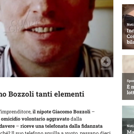
mo Bozzoli tanti elementi
’imprenditore,
il nipote Giacomo Bozzoli
–
i
omicidio volontario aggravato
dalla
adavere
–
riceve una telefonata dalla fidanzata
rché? Il suo telefono squilla a vuoto, passano dieci