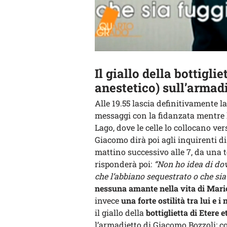
Il giallo della bottiglie
anestetico) sull’armad
Alle 19.55 lascia definitivamente la
messaggi con la fidanzata mentre l’
Lago, dove le celle lo collocano ver
Giacomo dirà poi agli inquirenti di
mattino successivo alle 7, da una t
risponderà poi:
“Non ho idea di dov
che l’abbiano sequestrato o che si
nessuna amante nella vita di Mari
invece
una forte ostilità tra lui e i 
il giallo della
bottiglietta di Etere e
l’armadietto di Giacomo Bozzoli; co