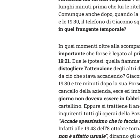
lunghi minuti prima che lui le rite
Comunque anche dopo, quando la do
e le 19:30, il telefono di Giacomo s
in quel frangente temporale?
In quei momenti oltre alla scompar
importante
che forse è legato al pr
19:21
. Due le ipotesi: quella fiamma
distogliere l’attenzione
degli altri
da ciò che stava accadendo? Giacom
19:30 e tre minuti dopo la sua Por
cancello della azienda, esce ed imb
giorno non doveva essere in fabbr
cartellino. Eppure si trattiene lì an
inquirenti tutti gli operai della Bo
“Accade spessissimo che io faccia 
Infatti alle 19:43 dell’8 ottobre t
non è affatto usuale”
, diranno gli 