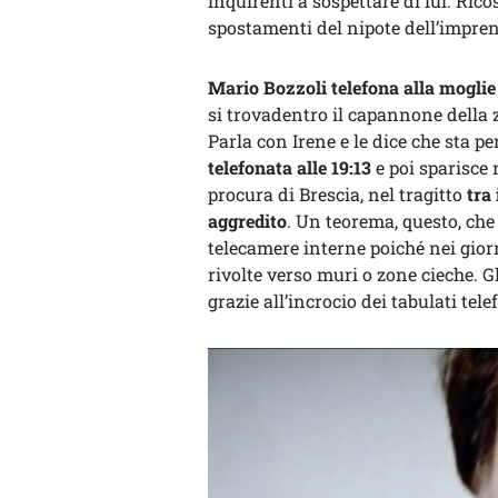
inquirenti a sospettare di lui. Ricos
spostamenti del nipote dell’impren
Mario Bozzoli telefona alla moglie 
si trovadentro il capannone della 
Parla con Irene e le dice che sta p
telefonata alle 19:13
e poi sparisce 
procura di Brescia, nel tragitto
tra 
aggredito
. Un teorema, questo, ch
telecamere interne poiché nei gior
rivolte verso muri o zone cieche. G
grazie all’incrocio dei tabulati tel