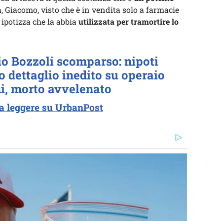
a, Giacomo, visto che è in vendita solo a farmacie
 ipotizza che la abbia
utilizzata per tramortire lo
o Bozzoli scomparso: nipoti
o dettaglio inedito su operaio
i, morto avvelenato
a leggere su UrbanPost