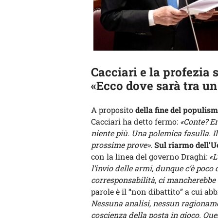
Cacciari e la profezia 
«Ecco dove sarà tra u
A proposito
della fine del populism
Cacciari ha detto fermo:
«Conte? Er
niente più. Una polemica fasulla. Il
prossime prove».
Sul riarmo dell’U
con la linea del governo Draghi:
«L
l’invio delle armi, dunque c’è poco 
corresponsabilità, ci mancherebbe a
parole è il “non dibattito” a cui ab
Nessuna analisi, nessun ragionamen
coscienza della posta in gioco. Que