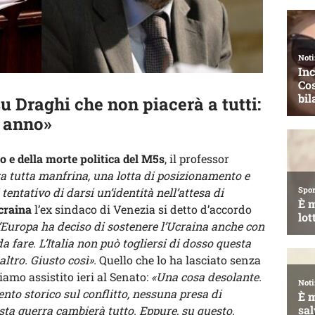
su Draghi che non piacerà a tutti:
n anno»
o e della morte politica del M5s
, il professor
a tutta manfrina, una lotta di posizionamento e
 tentativo di darsi un’identità nell’attesa di
craina
l’ex sindaco di Venezia si detto d’accordo
’Europa ha deciso di sostenere l’Ucraina anche con
da fare. L’Italia non può togliersi di dosso questa
ltro. Giusto così».
Quello che lo ha lasciato senza
biamo assistito ieri al Senato:
«Una cosa desolante.
to storico sul conflitto, nessuna presa di
sta guerra cambierà tutto. Eppure, su questo,