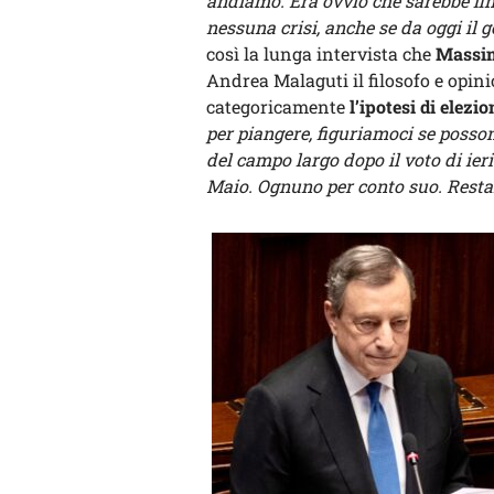
andiamo. Era ovvio che sarebbe fin
nessuna crisi, anche se da oggi il 
così la lunga intervista che
Massim
Andrea Malaguti il filosofo e opin
categoricamente
l’ipotesi di elezi
per piangere, figuriamoci se posso
del campo largo dopo il voto di ier
Maio. Ognuno per conto suo. Restan