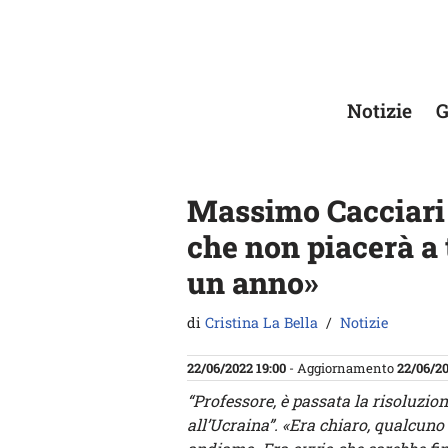
Vai
al
contenuto
Notizie
G
Massimo Cacciari 
che non piacerà a 
un anno»
di
Cristina La Bella
Notizie
22/06/2022 19:00
- Aggiornamento
22/06/20
“Professore, è passata la risoluz
all’Ucraina”. «Era chiaro, qualcun