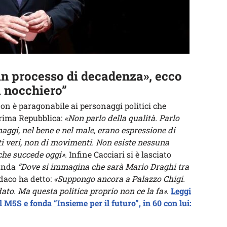
n un processo di decadenza», ecco
i nocchiero”
 non è paragonabile ai personaggi politici che
Prima Repubblica:
«Non parlo della qualità. Parlo
naggi, nel bene e nel male, erano espressione di
iti veri, non di movimenti. Non esiste nessuna
che succede oggi».
Infine Cacciari si è lasciato
manda
“Dove si immagina che sarà Mario Draghi tra
ndaco ha detto:
«Suppongo ancora a Palazzo Chigi.
to. Ma questa politica proprio non ce la fa»
.
Leggi
l M5S e fonda “Insieme per il futuro”, in 60 con lui: