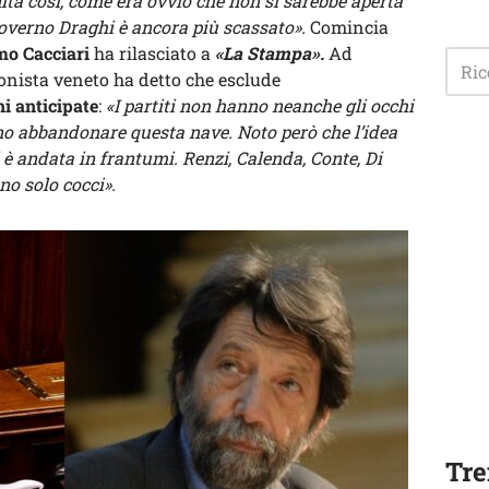
ita così, come era ovvio che non si sarebbe aperta
governo Draghi è ancora più scassato».
Comincia
o Cacciari
ha rilasciato a
«La Stampa».
Ad
ionista veneto ha detto che esclude
oni anticipate
:
«I partiti non hanno neanche gli occhi
no abbandonare questa nave. Noto però che l’idea
i è andata in frantumi. Renzi, Calenda, Conte, Di
o solo cocci».
Tre