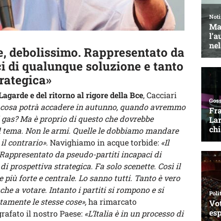
e, debolissimo. Rappresentato da
i di qualunque soluzione e tanto
rategica»
agarde e del ritorno al rigore della Bce
, Cacciari
e cosa potrà accadere in autunno, quando avremmo
di gas? Ma è proprio di questo che dovrebbe
il tema. Non le armi. Quelle le dobbiamo mandare
il contrario».
Navighiamo in acque torbide:
«Il
Rappresentato da pseudo-partiti incapaci di
 prospettiva strategica. Fa solo scenette. Così il
più forte e centrale. Lo sanno tutti. Tanto è vero
he a votare. Intanto i partiti si rompono e si
tamente le stesse cose»,
ha rimarcato
grafato il nostro Paese:
«L’Italia è in un processo di