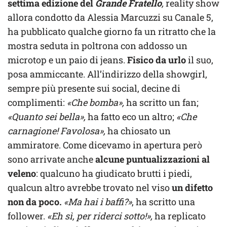
settima edizione del
Grande Fratello
,
reality show
allora condotto da Alessia Marcuzzi su Canale 5,
ha pubblicato qualche giorno fa un ritratto che la
mostra seduta in poltrona con addosso un
microtop e un paio di jeans.
Fisico da urlo
il suo,
posa ammiccante. All’indirizzo della showgirl,
sempre più presente sui social, decine di
complimenti:
«Che bomba»,
ha scritto un fan;
«Quanto sei bella»,
ha fatto eco un altro;
«Che
carnagione! Favolosa»,
ha chiosato un
ammiratore. Come dicevamo in apertura però
sono arrivate anche
alcune puntualizzazioni al
veleno
: qualcuno ha giudicato brutti i piedi,
qualcun altro avrebbe trovato nel viso
un difetto
non da poco.
«Ma hai i baffi?»
, ha scritto una
follower.
«Eh sì, per riderci sotto!»,
ha replicato