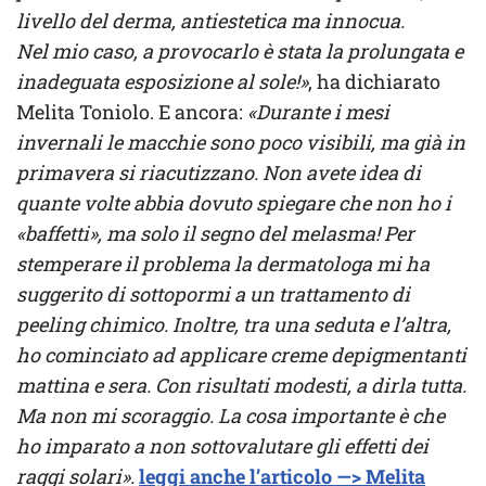
livello del derma, antiestetica ma innocua.
Nel mio caso, a provocarlo è stata la prolungata e
inadeguata esposizione al sole!»
, ha dichiarato
Melita Toniolo. E ancora:
«Durante i mesi
invernali le macchie sono poco visibili, ma già in
primavera si riacutizzano. Non avete idea di
quante volte abbia dovuto spiegare che non ho i
«baffetti», ma solo il segno del melasma! Per
stemperare il problema la dermatologa mi ha
suggerito di sottopormi a un trattamento di
peeling chimico. Inoltre, tra una seduta e l’altra,
ho cominciato ad applicare creme depigmentanti
mattina e sera. Con risultati modesti, a dirla tutta.
Ma non mi scoraggio. La cosa importante è che
ho imparato a non sottovalutare gli effetti dei
raggi solari».
leggi anche l’articolo —> Melita