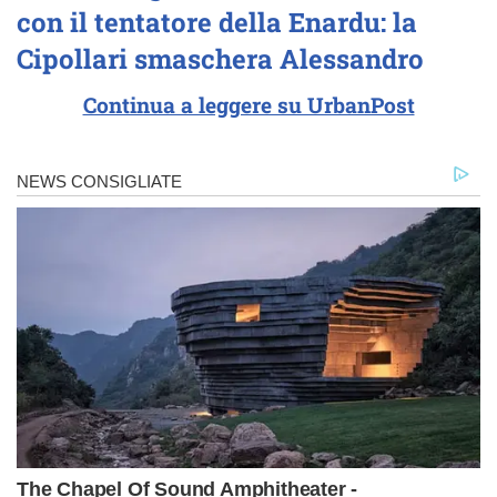
con il tentatore della Enardu: la
Cipollari smaschera Alessandro
Continua a leggere su UrbanPost