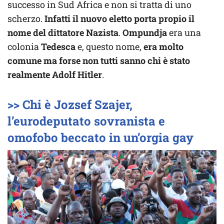
successo in Sud Africa e non si tratta di uno
scherzo.
Infatti il nuovo eletto porta propio il
nome del dittatore Nazista
.
Ompundja
era una
colonia
Tedesca
e, questo nome,
era molto
comune ma forse non tutti sanno chi è stato
realmente Adolf Hitler
.
>> Chi è Jozsef Szajer,
l’eurodeputato sovranista e
omofobo beccato in un’orgia gay