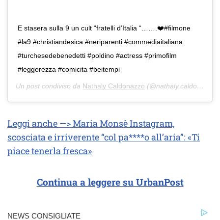
E stasera sulla 9 un cult “fratelli d’Italia “…….❤️#filmone
#la9 #christiandesica #neriparenti #commediaitaliana
#turchesedebenedetti #poldino #actress #primofilm
#leggerezza #comicita #beitempi
Un post condiviso da
Nathaly Caldonazzo
(@nathaly.caldonazzo) in data:
Leggi anche —> Maria Monsè Instagram,
scosciata e irriverente “col pa****o all’aria”: «Ti
piace tenerla fresca»
Continua a leggere su UrbanPost