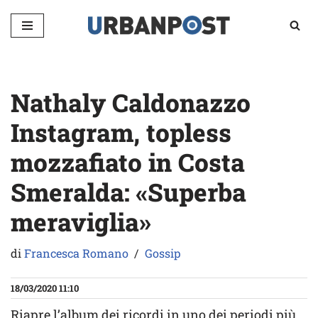
Vai
al
contenuto
Nathaly Caldonazzo
Instagram, topless
mozzafiato in Costa
Smeralda: «Superba
meraviglia»
di
Francesca Romano
Gossip
18/03/2020 11:10
Riapre l’album dei ricordi in uno dei periodi più