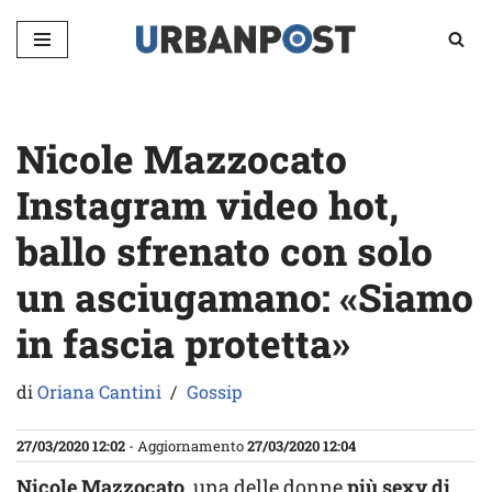
Vai
al
contenuto
Nicole Mazzocato
Instagram video hot,
ballo sfrenato con solo
un asciugamano: «Siamo
in fascia protetta»
di
Oriana Cantini
Gossip
27/03/2020 12:02
- Aggiornamento
27/03/2020 12:04
Nicole Mazzocato
, una delle donne
più sexy di