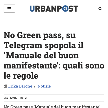
Vai
al
contenuto
No Green pass, su
Telegram spopola il
‘Manuale del buon
manifestante’: quali sono
le regole
di
Erika Barone
Notizie
26/11/2021 18:12
No Green pass ‘Manuale del buon manifestante’