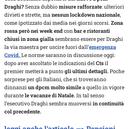
Draghi?
Senza dubbio
misure rafforzate
: ulteriori
divieti e strette, ma
nessun lockdown nazionale
,
come ipotizzato dai media nei giorni scorsi.
Zona
rossa però nei week end
con
bar e ristoranti
chiusi in zona gialla
sembrano essere per Draghi
la via maestra per uscire fuori dall’
emergenza
Covid.
Le norme saranno in discussione oggi:
dopo aver ascoltato le indicazioni del
Cts
il
premier metterà a punto
gli ultimi dettagli.
Poche
sorprese per gli Italiani, che si troveranno
dinnanzi
un dpcm molto simile
a quello in vigore
durante
le vacanze di Natale.
In tal senso
l’esecutivo Draghi sembra muoversi
in continuità
col precedente.
leggi anche l’articolo —> Pensioni