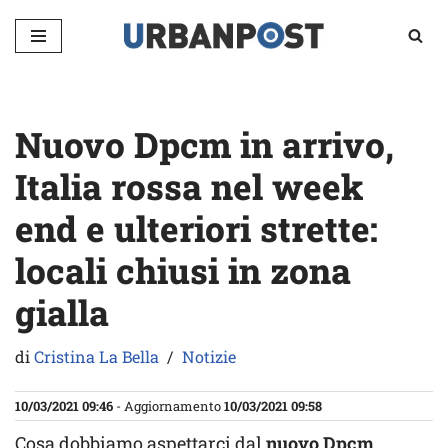
Vai
al
contenuto
Nuovo Dpcm in arrivo,
Italia rossa nel week
end e ulteriori strette:
locali chiusi in zona
gialla
di
Cristina La Bella
Notizie
10/03/2021 09:46
- Aggiornamento
10/03/2021 09:58
Cosa dobbiamo aspettarci dal
nuovo Dpcm