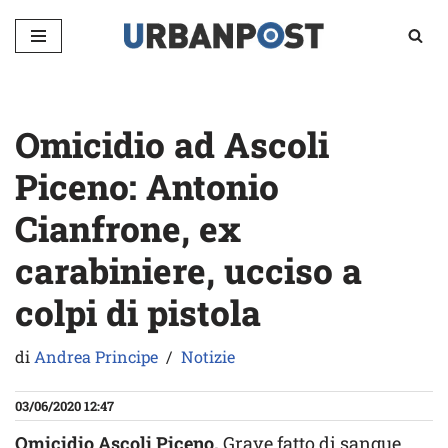
Vai
al
contenuto
Omicidio ad Ascoli
Piceno: Antonio
Cianfrone, ex
carabiniere, ucciso a
colpi di pistola
di
Andrea Principe
Notizie
03/06/2020 12:47
Omicidio Ascoli Piceno.
Grave fatto di sangue