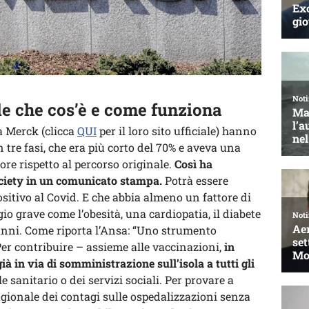
le che cos’è e come funziona
la Merck (clicca
QUI
per il loro sito ufficiale) hanno
n tre fasi, che era più corto del 70% e aveva una
ore rispetto al percorso originale.
Così ha
ciety in un comunicato stampa.
Potrà essere
ositivo al Covid. E che abbia almeno un fattore di
gio grave come l’obesità, una cardiopatia, il diabete
 anni. Come riporta l’Ansa: “Uno strumento
r contribuire – assieme alle vaccinazioni,
in
già in via di somministrazione sull’isola a tutti gli
le sanitario o dei servizi sociali. Per provare a
agionale dei contagi sulle ospedalizzazioni senza