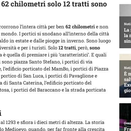
 62 chilometri solo 12 tratti sono
rcorrono l’intera città per ben
62 chilometri
e non
 mondo. I portici si snodano all’interno della città
aldo in estate e dalle piogge in inverno. Sono luogo
versità e per i turisti. Solo
12 tratti
, però,
sono
ta è quella di premiare i più ‘caratteristici’. E quali
Ci sono piazza Santo Stefano, i portici di via
 l’edificio porticato del MamBo, i portici di Piazza
 portico di San Luca, i portici di Pavaglione e
 di Santa Caterina, l’edificio porticato del
rtosa, i portici del Baraccano e la strada porticata
i
al 1293 e sfiora i dieci metri di altezza. La storia
rdo Medioevo, quando, per far fronte alla crescita