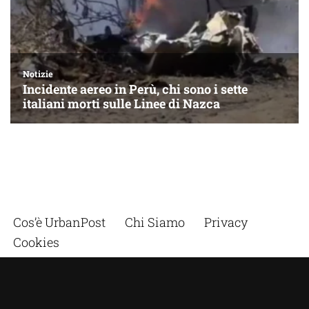
Cos’è UrbanPost
Chi Siamo
Privacy
Cookies