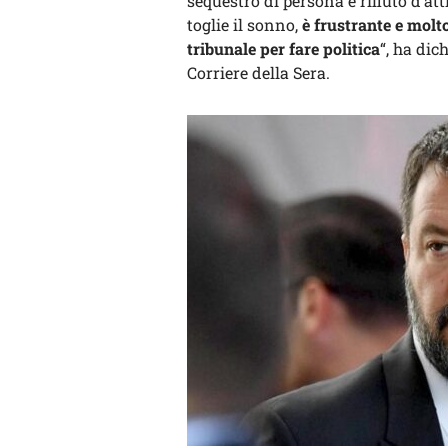
sequestro di persona e rifiuto d’atti
toglie il sonno,
è frustrante e molt
tribunale per fare politica
“, ha dic
Corriere della Sera.