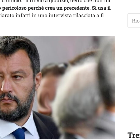
 d’ufficio. “Il rinvio a giudizio, detto che non mi
o pericoloso perchè crea un precedente. Si usa il
hiarato infatti in una intervista rilasciata a Il
Tre