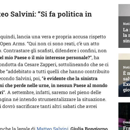
eo Salvini: “Si fa politica in
, quindi, lancia una vera e propria accusa rispetto
o Open Arms. “Qui non ci sono reati, c’è un atto
 Contrastare gli scafisti, difendere i confini, non
del mio Paese o il mio interesse personale?
“, ha
condotta da Cesare Zapperi, sottolineando che se ci
be “addebitato a tutti quelli che hanno contribuito
condo Salvini, poi, “
è evidente che la sinistra
oni che perde nelle urne, in nessun Paese al mondo
ri
“. A settembre, infatti, saremo nel pieno delle
ngina né intendo strumentalizzare la situazione.
 dovrò sacrificare tanti altri sabati che avrei
nche la legale di
Matteo Salvini
,
Giulia Bongiorno
,