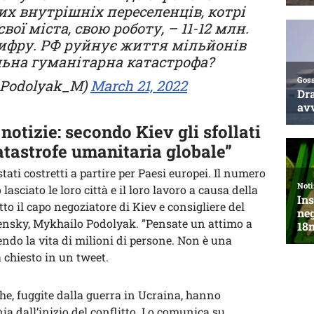
их внутрішніх переселенців, котрі
ої міста, свою роботу, – 11-12 млн.
цифру. РФ руйнує життя мільйонів
льна гуманітарна катастрофа?
Podolyak_M)
March 21, 2022
otizie: secondo Kiev gli sfollati
Catastrofe umanitaria globale”
stati costretti a partire per Paesi europei. Il numero
 lasciato le loro città e il loro lavoro a causa della
etto il capo negoziatore di Kiev e consigliere del
ensky, Mykhailo Podolyak. ”Pensate un attimo a
endo la vita di milioni di persone. Non è una
 chiesto in un tweet.
che, fuggite dalla guerra in Ucraina, hanno
nia dall’inizio del conflitto. Lo comunica su