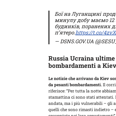
Бої на Луганщині прод
минулу добу маємо 12
будинків, поранених дв
п’ятеро.
https://t.co/4z
— DSNS.GOV.UA (@SESU
Russia Ucraina ultime 
bombardamenti a Kie
Le notizie che arrivano da Kiev so
da pesanti bombardamenti.
Il corr
riferisce: “Per tutta la notte abbia
stamattina ci sono stati attentati. 
andata, ma i più vulnerabili – gli a
quelli che sono rimasti indietro – 
spaventate nei loro appartamenti”,