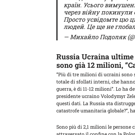
країн. Усього вимушен
через війну покинули св
Просто усвідомте цю 
людей. Це ще не глоба
— Михайло Подоляк (@
Russia Ucraina ultime n
sono già 12 milioni, “
”Più di tre milioni di ucraini sono 
totale di sfollati interni, che hanno
guerra, è di 11-12 milioni”. Lo ha d
presidente ucraino Volodymyr Zel
questi dati. La Russia sta distrugg
catastrofe umanitaria globale?”, ha
Sono più di 2,1 milioni le persone 
attraversato il confine con la Polo