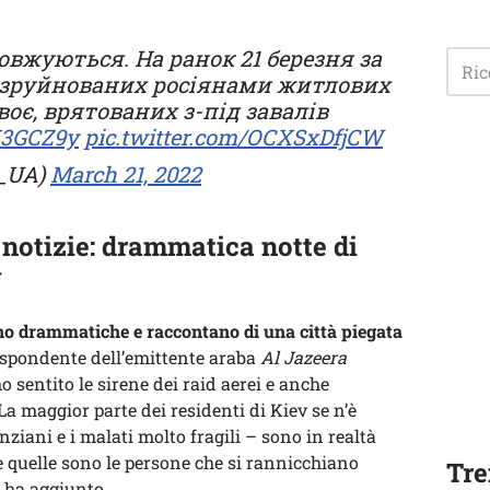
овжуються. На ранок 21 березня за
 зруйнованих росіянами житлових
оє, врятованих з-під завалів
vX3GCZ9y
pic.twitter.com/OCXSxDfjCW
_UA)
March 21, 2022
notizie: drammatica notte di
v
no drammatiche e raccontano di una città piegata
ispondente dell’emittente araba
Al Jazeera
mo sentito le sirene dei raid aerei e anche
La maggior parte dei residenti di Kiev se n’è
nziani e i malati molto fragili – sono in realtà
e quelle sono le persone che si rannicchiano
Tre
 ha aggiunto.