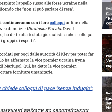
respinto l’appello russo alle forze ucraine nella
dicendo che “non si può parlare di resa”.
ni continueranno con i loro
colloqui
online nella
o web di notizie
Ukrainska Pravda.
David
ha detto alla testata giornalistica che i colloqui
 gruppi di esperti”.
ordati per oggi dalle autorità di Kiev per poter far
e. Lo ha affermato la vice premier ucraina Iryna
di Mariupol. Qui, ha detto la vice premier,
 portare forniture umanitarie.
chiede colloqui di pace “senza indugio”:
 змушені виїхати до європейських