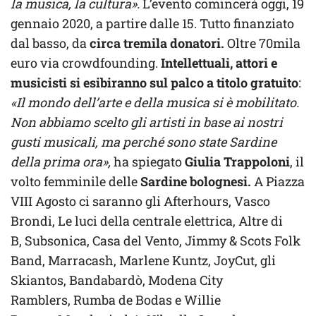
la musica, la cultura».
L’evento comincerà oggi, 19
gennaio 2020, a partire dalle 15. Tutto finanziato
dal basso, da
circa tremila donatori.
Oltre 70mila
euro via crowdfounding.
Intellettuali, attori e
musicisti si esibiranno sul palco a titolo gratuito
:
«Il mondo dell’arte e della musica si è mobilitato.
Non abbiamo scelto gli artisti in base ai nostri
gusti musicali, ma perché sono state Sardine
della prima ora»,
ha spiegato
Giulia Trappoloni
, il
volto femminile delle
Sardine bolognesi.
A Piazza
VIII Agosto ci saranno gli Afterhours, Vasco
Brondi, Le luci della centrale elettrica, Altre di
B, Subsonica, Casa del Vento, Jimmy & Scots Folk
Band, Marracash, Marlene Kuntz, JoyCut, gli
Skiantos, Bandabardò, Modena City
Ramblers, Rumba de Bodas e Willie