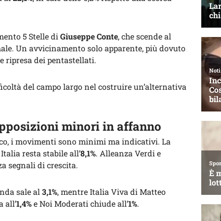
mento 5 Stelle di
Giuseppe Conte
, che scende al
male. Un avvicinamento solo apparente, più dovuto
e ripresa dei pentastellati.
coltà del campo largo nel costruire un’alternativa
opposizioni minori in affanno
ico, i movimenti sono minimi ma indicativi. La
talia resta stabile all’
8,1%
. Alleanza Verdi e
za segnali di crescita.
enda sale al
3,1%
, mentre Italia Viva di Matteo
 all’
1,4%
e Noi Moderati chiude all’
1%
.