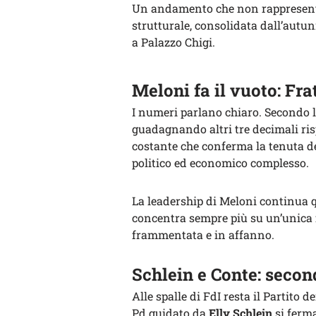
Un andamento che non rappresent
strutturale, consolidata dall’aut
a Palazzo Chigi.
Meloni fa il vuoto: Frat
I numeri parlano chiaro. Secondo 
guadagnando altri tre decimali ris
costante che conferma la tenuta de
politico ed economico complesso.
La leadership di Meloni continua q
concentra sempre più su un’unica f
frammentata e in affanno.
Schlein e Conte: secon
Alle spalle di FdI resta il Partito 
Pd guidato da
Elly Schlein
si ferm