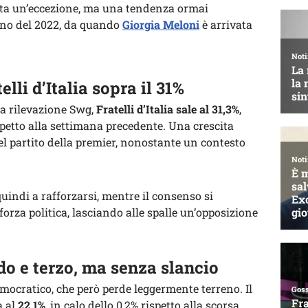
a un’eccezione, ma una tendenza ormai
unno del 2022, da quando
Giorgia Meloni
è arrivata
elli d’Italia sopra il 31%
la rilevazione Swg,
Fratelli d’Italia sale al 31,3%
,
petto alla settimana precedente. Una crescita
l partito della premier, nonostante un contesto
uindi a rafforzarsi, mentre il consenso si
orza politica, lasciando alle spalle un’opposizione
do e terzo, ma senza slancio
democratico, che però perde leggermente terreno. Il
a al
22,1%
, in calo dello 0,2% rispetto alla scorsa