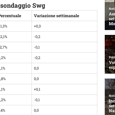
el sondaggio Swg
Percentuale
Variazione settimanale
1,3%
+0,3
2,1%
-0,2
2,7%
-0,1
8,2%
-0,2
,1%
0,0
6,8%
0,0
,1%
+0,1
2,2%
-0,1
,4%
0,0