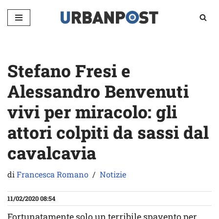
Vai
al
contenuto
Stefano Fresi e
Alessandro Benvenuti
vivi per miracolo: gli
attori colpiti da sassi dal
cavalcavia
di
Francesca Romano
Notizie
11/02/2020 08:54
Fortunatamente solo un terribile spavento per