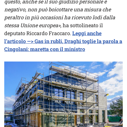
questo, anche se il suo giudizio personale è
negativo, non può boicottare una misura che
peraltro in più occasioni ha ricevuto lodi dalla
stessa Unione europea»,
ha sottolineato il
deputato Riccardo Fraccaro.
Leggi anche
l’articolo —> Gas in rubli, Draghi toglie la parola a
Cingolani: maretta con il ministro