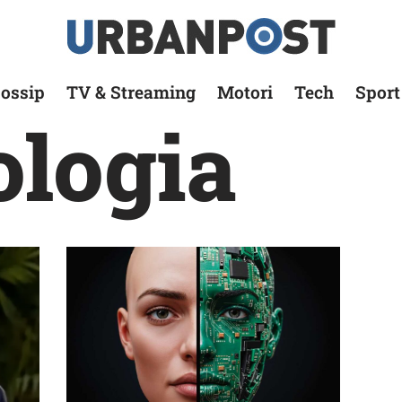
ossip
TV & Streaming
Motori
Tech
Sport
ologia