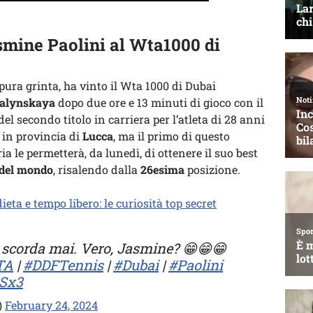
smine Paolini al Wta1000 di
 pura grinta, ha vinto il Wta 1000 di Dubai
alynskaya
dopo due ore e 13 minuti di gioco con il
 del secondo titolo in carriera per l’atleta di 28 anni
, in provincia di
Lucca
, ma il primo di questo
ia le permetterà, da lunedì, di ottenere il suo best
del mondo
, risalendo dalla
26esima
posizione.
eta e tempo libero: le curiosità top secret
 scorda mai. Vero, Jasmine? 😁😁😁
TA
|
#DDFTennis
|
#Dubai
|
#Paolini
eSx3
)
February 24, 2024