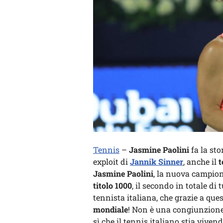
Tennis
–
Jasmine Paolini
fa la sto
exploit di
Jannik Sinner
, anche il
t
Jasmine Paolini
, la nuova campion
titolo 1000
, il secondo in totale di 
tennista italiana, che grazie a ques
mondiale
! Non è una congiunzione a
sì che il tennis italiano stia viven