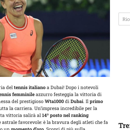
ria del
tennis italiano
a Dubai! Dopo i notevoli
ennis femminile
azzurro festeggia la vittoria di
essa del prestigioso
Wta1000
di
Dubai
. Il
primo
tutta la carriera. Un’impresa incredibile per la
ta vittoria salirà al
14º posto nel ranking
strale favorevole: è la bravura degli atleti che fa
Tre
do un
momento d’oro
. Scopri di più sulla