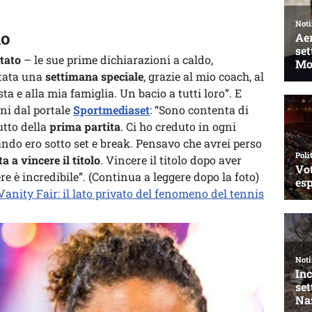
do
tato
– le sue prime dichiarazioni a caldo,
stata una
settimana speciale
, grazie al mio coach, al
sta e alla mia famiglia. Un bacio a tutti loro”. E
ni dal portale
Sportmediaset
: “Sono contenta di
utto della
prima partita
. Ci ho creduto in ogni
ando ero sotto set e break. Pensavo che avrei perso
a a vincere il titolo
. Vincere il titolo dopo aver
e è incredibile”. (Continua a leggere dopo la foto)
 Vanity Fair: il lato privato del fenomeno del tennis