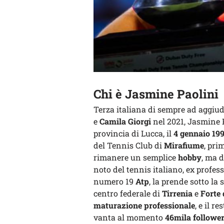
Chi è Jasmine Paolini
Terza italiana di sempre ad aggi
e
Camila Giorgi
nel 2021, Jasmine 
provincia di Lucca, il
4 gennaio 19
del Tennis Club di
Mirafiume
, pri
rimanere un semplice
hobby
, ma 
noto del tennis italiano, ex profes
numero 19
Atp
, la prende sotto la 
centro federale di
Tirrenia
e
Forte
maturazione professionale
, e il re
vanta al momento
46mila followe