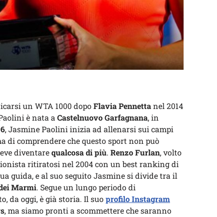
udicarsi un WTA 1000 dopo
Flavia Pennetta
nel 2014
Paolini è nata a
Castelnuovo Garfagnana
, in
96
, Jasmine Paolini inizia ad allenarsi sui campi
ma di comprendere che questo sport non può
deve diventare
qualcosa di più
.
Renzo Furlan
, volto
sionista ritiratosi nel 2004 con un best ranking di
sua guida, e al suo seguito Jasmine si divide tra il
 dei Marmi
. Segue un lungo periodo di
sto, da oggi, è già storia. Il suo
profilo Instagram
rs
, ma siamo pronti a scommettere che saranno