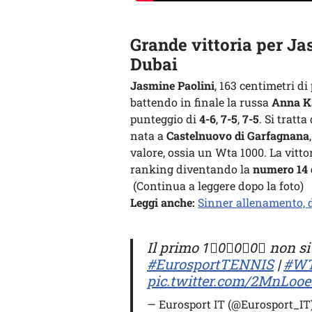
Grande vittoria per Ja
Dubai
Jasmine Paolini
, 163 centimetri di
battendo in finale la russa
Anna K
punteggio di
4-6
,
7-5
,
7-5
. Si tratta
nata a
Castelnuovo di Garfagnana
valore, ossia un Wta 1000. La vittor
ranking diventando la
numero 14
(Continua a leggere dopo la foto)
Leggi anche:
Sinner allenamento, di
Il primo 1⃣0⃣0⃣0⃣ non si
#EurosportTENNIS
|
#W
pic.twitter.com/2MnLoo
— Eurosport IT (@Eurosport_IT