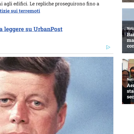
 agli edifici. Le repliche proseguirono fino a
tizie sui terremoti
a leggere su UrbanPost