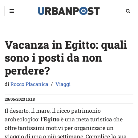
Vai
al
contenuto
Vacanza in Egitto: quali
sono i posti da non
perdere?
di
Rocco Placanica
Viaggi
20/06/2023 15:18
Il deserto, il mare, il ricco patrimonio
archeologico:
l’Egitto
è una meta turistica che
offre tantissimi motivi per organizzare un
viaggio di una o più settimane. Complice la sua