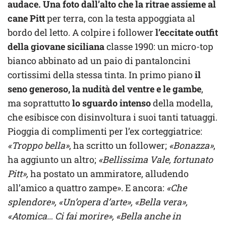
audace.
Una foto dall’alto che la ritrae assieme al
cane Pitt
per terra, con la testa appoggiata al
bordo del letto. A colpire i follower
l’eccitate outfit
della giovane siciliana
classe 1990: un micro-top
bianco abbinato ad un paio di pantaloncini
cortissimi della stessa tinta. In primo piano
il
seno generoso, la nudità del ventre e le gambe
,
ma soprattutto
lo sguardo intenso
della modella,
che esibisce con disinvoltura i suoi tanti tatuaggi.
Pioggia di complimenti per l’ex corteggiatrice:
«Troppo bella»
, ha scritto un follower;
«Bonazza»
,
ha aggiunto un altro;
«Bellissima Vale, fortunato
Pitt»,
ha postato un ammiratore, alludendo
all’amico a quattro zampe». E ancora:
«Che
splendore», «Un’opera d’arte», «Bella vera»,
«Atomica… Ci fai morire», «Bella anche in