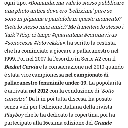
ogni tipo.
«Domanda: ma vale lo stesso pubblicare
una photo antica dove ero ‘bellixima’ pure se
sono in pigiama e pantofole in questo momento?
Siete lo stesso miei amici? Me li mettete lo stesso i
‘laik’? Risp ci tengo #quarantena #coronavirus
#sonocessa #fotovekkia»
, ha scritto la cestista,
che ha cominciato a giocare a pallacanestro nel
1999. Poi nel 2007 fa l’esordio in Serie A2 con il
Basket Cervia
e la consacrazione nel 2010 quando
è stata vice campionessa
nel campionato di
pallacanestro femminile under-19.
La popolarità
è arrivata
nel 2012
con la conduzione di ‘
Sotto
canestro’.
Da lì in poi tutta discesa: ha posato
senza veli per l’edizione italiana della rivista
Playboy
che le ha dedicato la copertina; poi ha
partecipato alla 16esima edizione del
Grande