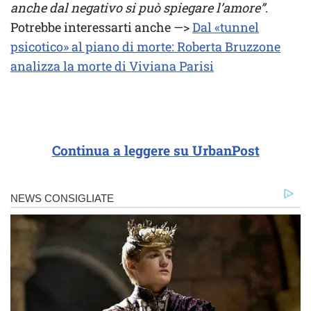
anche dal negativo si può spiegare l’amore”
.
Potrebbe interessarti anche —>
Dal «tunnel
psicotico» al piano di morte: Roberta Bruzzone
analizza la morte di Viviana Parisi
Continua a leggere su UrbanPost