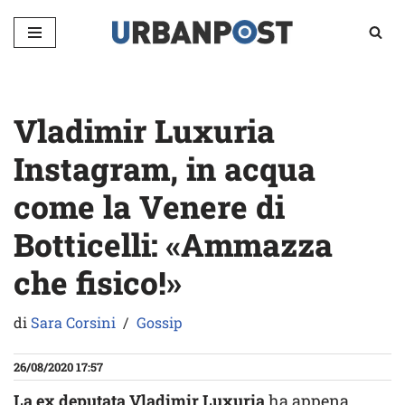
Vai
al
contenuto
Vladimir Luxuria
Instagram, in acqua
come la Venere di
Botticelli: «Ammazza
che fisico!»
di
Sara Corsini
Gossip
26/08/2020 17:57
La ex deputata Vladimir Luxuria
ha appena