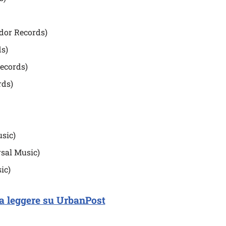
dor Records)
s)
ecords)
rds)
sic)
sal Music)
ic)
a leggere su UrbanPost