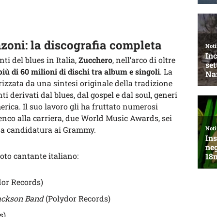
zoni: la discografia completa
ti del blues in Italia,
Zucchero
, nell’arco di oltre
ù di 60 milioni di dischi tra album e singoli
. La
izzata da una sintesi originale della tradizione
 derivati dal blues, dal gospel e dal soul, generi
merica. Il suo lavoro gli ha fruttato numerosi
Tenco alla carriera, due World Music Awards, sei
na candidatura ai Grammy.
noto cantante italiano:
or Records)
ackson Band
(Polydor Records)
s)