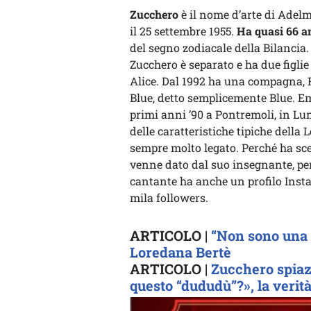
Zucchero
è il nome d’arte di Adelm
il 25 settembre 1955.
Ha quasi 66 an
del segno zodiacale della Bilancia.
Zucchero è separato e ha due figlie
Alice. Dal 1992 ha una compagna, 
Blue, detto semplicemente Blue. Em
primi anni ’90 a Pontremoli, in Lu
delle caratteristiche tipiche della 
sempre molto legato. Perché ha sce
venne dato dal suo insegnante, per 
cantante ha anche un profilo Insta
mila followers.
ARTICOLO |
“Non sono una s
Loredana Bertè
ARTICOLO |
Zucchero spiazz
questo “dududù”?», la verit