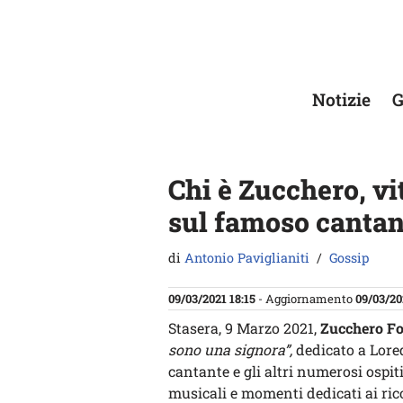
Vai
al
contenuto
Notizie
G
Chi è Zucchero, vit
sul famoso cantan
di
Antonio Paviglianiti
Gossip
09/03/2021 18:15
- Aggiornamento
09/03/20
Stasera, 9 Marzo 2021,
Zucchero Fo
sono una signora”,
dedicato a Lore
cantante e gli altri numerosi ospit
musicali e momenti dedicati ai rico