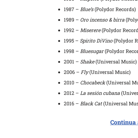
1987 –
Blue’s
(Polydor Records)
1989 –
Oro incenso & birra
(Poly
1992 –
Miserere
(Polydor Record
1995 –
Spirito DiVino
(Polydor R
1998 –
Bluesugar
(Polydor Reco
2001 –
Shake
(Universal Music)
2006 –
Fly
(Universal Music)
2010 –
Chocabeck
(Universal Mu
2012 –
La sesión cubana
(Univer
2016 –
Black Cat
(Universal Mus
Continua 