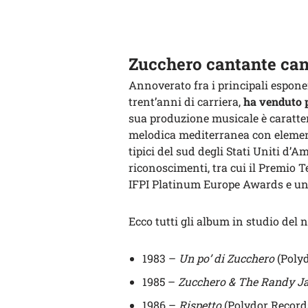
Zucchero cantante can
Annoverato fra i principali esponen
trent’anni di carriera,
ha venduto pi
sua produzione musicale è caratter
melodica mediterranea con elementi
tipici del sud degli Stati Uniti d’A
riconoscimenti, tra cui il Premio 
IFPI Platinum Europe Awards e u
Ecco tutti gli album in studio del 
1983 –
Un po’ di Zucchero
(Polyd
1985 –
Zucchero & The Randy J
1986 –
Rispetto
(Polydor Record