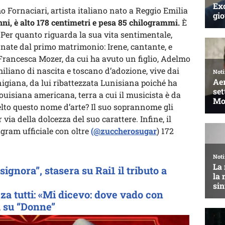
o Fornaciari, artista italiano nato a Reggio Emilia
ni, è alto 178 centimetri e pesa 85 chilogrammi.
È
 Per quanto riguarda la sua vita sentimentale,
 nate dal primo matrimonio: Irene, cantante, e
Francesca Mozer, da cui ha avuto un figlio, Adelmo
iliano di nascita e toscano d’adozione, vive dai
nigiana, da lui ribattezzata Lunisiana poiché ha
Louisiana americana, terra a cui il musicista è da
lto questo nome d’arte? Il suo soprannome gli
via della dolcezza del suo carattere. Infine, il
gram ufficiale con oltre
(@zuccherosugar
) 172
ignora”, stasera su Rai1 il tributo a
a tutti: «Mi dicevo: dove vado con
à su “Donne”