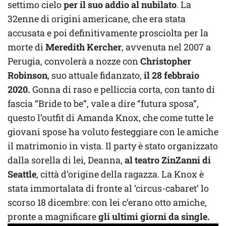
settimo cielo
per il suo addio al nubilato
. La
32enne di origini americane, che era stata
accusata e poi definitivamente prosciolta per la
morte di
Meredith Kercher
, avvenuta nel 2007 a
Perugia, convolerà a nozze con
Christopher
Robinson
, suo attuale fidanzato,
il 28 febbraio
2020.
Gonna di raso e pelliccia corta, con tanto di
fascia “Bride to be”, vale a dire “futura sposa”,
questo l’outfit di Amanda Knox, che come tutte le
giovani spose ha voluto festeggiare con le amiche
il matrimonio in vista. Il party è stato organizzato
dalla sorella di lei, Deanna,
al teatro ZinZanni di
Seattle
, città d’origine della ragazza. La Knox è
stata immortalata di fronte al ‘circus-cabaret’ lo
scorso 18 dicembre: con lei c’erano otto amiche,
pronte a magnificare
gli ultimi giorni da single.