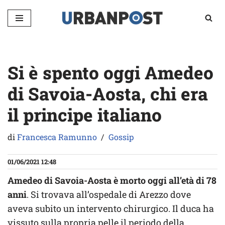
Vai
al
contenuto
Si è spento oggi Amedeo
di Savoia-Aosta, chi era
il principe italiano
di
Francesca Ramunno
Gossip
01/06/2021 12:48
Amedeo di Savoia-Aosta è morto oggi all’età di 78
anni
. Si trovava all’ospedale di Arezzo dove
aveva subito un intervento chirurgico. Il duca ha
vissuto sulla propria pelle il periodo della