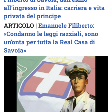
all’ingresso in Italia: carriera e vita
privata del principe
ARTICOLO |
Emanuele Filiberto:
«Condanno le leggi razziali, sono
un’onta per tutta la Real Casa di
Savoia»