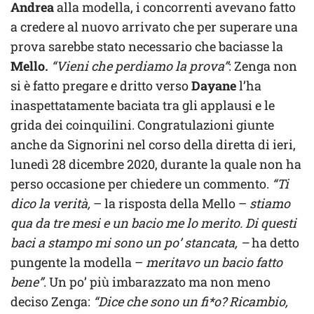
Andrea
alla modella, i concorrenti avevano fatto
a credere al nuovo arrivato che per superare una
prova sarebbe stato necessario che baciasse la
Mello.
“Vieni che perdiamo la prova”
: Zenga non
si è fatto pregare e dritto verso
Dayane
l’ha
inaspettatamente baciata tra gli applausi e le
grida dei coinquilini. Congratulazioni giunte
anche da Signorini nel corso della diretta di ieri,
lunedì 28 dicembre 2020, durante la quale non ha
perso occasione per chiedere un commento.
“Ti
dico la verità,
– la risposta della Mello –
stiamo
qua da tre mesi e un bacio me lo merito. Di questi
baci a stampo mi sono un po’ stancata, –
ha detto
pungente la modella –
meritavo un bacio fatto
bene”
. Un po’ più imbarazzato ma non meno
deciso Zenga:
“Dice che sono un fi*o? Ricambio,