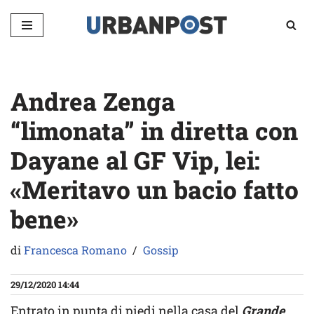
Vai
al
contenuto
Andrea Zenga
“limonata” in diretta con
Dayane al GF Vip, lei:
«Meritavo un bacio fatto
bene»
di
Francesca Romano
Gossip
29/12/2020 14:44
Entrato in punta di piedi nella casa del
Grande