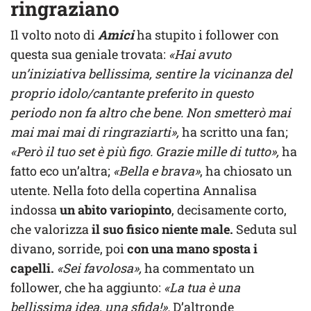
ringraziano
Il volto noto di
Amici
ha stupito i follower con
questa sua geniale trovata:
«Hai avuto
un’iniziativa bellissima, sentire la vicinanza del
proprio idolo/cantante preferito in questo
periodo non fa altro che bene. Non smetterò mai
mai mai mai di ringraziarti»,
ha scritto una fan;
«Però il tuo set è più figo. Grazie mille di tutto»,
ha
fatto eco un’altra;
«Bella e brava»
, ha chiosato un
utente. Nella foto della copertina Annalisa
indossa
un abito variopinto
, decisamente corto,
che valorizza
il suo fisico niente male.
Seduta sul
divano, sorride, poi
con una mano sposta i
capelli.
«Sei favolosa»,
ha commentato un
follower, che ha aggiunto:
«La tua è una
bellissima idea, una sfida!».
D’altronde