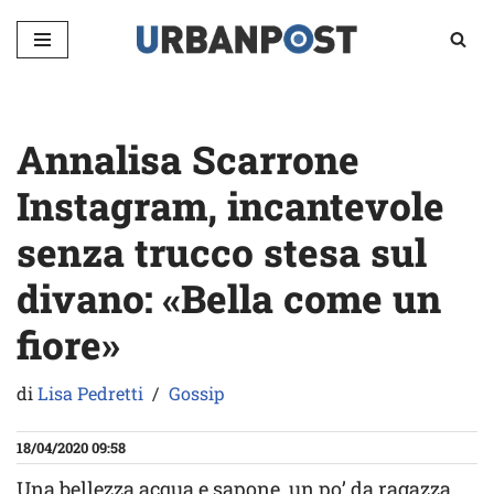
Vai
al
contenuto
Annalisa Scarrone
Instagram, incantevole
senza trucco stesa sul
divano: «Bella come un
fiore»
di
Lisa Pedretti
Gossip
18/04/2020 09:58
Una bellezza acqua e sapone, un po’ da ragazza