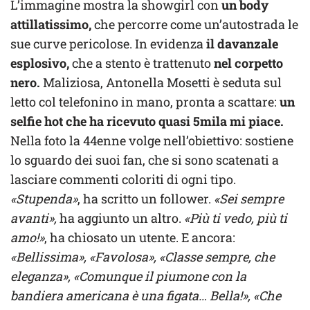
L’immagine mostra la showgirl con
un body
attillatissimo,
che percorre come un’autostrada le
sue curve pericolose. In evidenza
il davanzale
esplosivo,
che a stento è trattenuto
nel corpetto
nero.
Maliziosa, Antonella Mosetti è seduta sul
letto col telefonino in mano, pronta a scattare:
un
selfie hot che ha ricevuto quasi 5mila mi piace.
Nella foto la 44enne volge nell’obiettivo: sostiene
lo sguardo dei suoi fan, che si sono scatenati a
lasciare commenti coloriti di ogni tipo.
«Stupenda»
, ha scritto un follower.
«Sei sempre
avanti»,
ha aggiunto un altro.
«Più ti vedo, più ti
amo!»
, ha chiosato un utente. E ancora:
«Bellissima», «Favolosa», «Classe sempre, che
eleganza», «Comunque il piumone con la
bandiera americana è una figata… Bella!», «Che