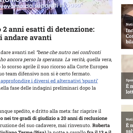
o 2 anni esatti di detenzione:
di andare avanti
andare avanti nel
“bene che nutro nei confronti
ho ancora perso la speranza. La verità, quella vera,
 lo scorso aprile il suo ricorso alla Corte Europea
 suo team difensivo non si è certo fermato.
 approfondire i diversi ed alternativi ‘spunti’
ella fase delle indagini preliminari dopo la
que spedito, e dritto alla meta: far riaprire il
 nei tre gradi di giudizio a 20 anni di reclusione
struzione del suo cadavere, mai rinvenuto.
Roberta
iuliano Terme (Pisa)
la notte a cavallo
fra il 13 e il