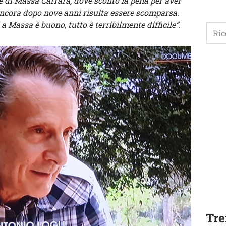
 di Massa Carrara, dove sconto la pena per aver
 ancora dopo nove anni risulta essere scomparsa.
 a Massa è buono, tutto è terribilmente difficile”
.
Tre