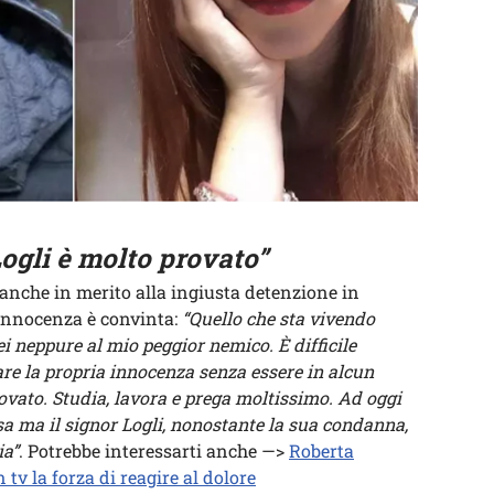
ogli è molto provato”
 anche in merito alla ingiusta detenzione in
i innocenza è convinta:
“Quello che sta vivendo
i neppure al mio peggior nemico. È difficile
are la propria innocenza senza essere in alcun
vato. Studia, lavora e prega moltissimo. Ad oggi
 ma il signor Logli, nonostante la sua condanna,
ia”
. Potrebbe interessarti anche —>
Roberta
 tv la forza di reagire al dolore