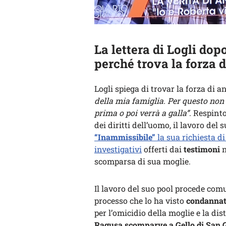
La lettera di Logli dop
perché trova la forza 
Logli spiega di trovar la forza di 
della mia famiglia. Per questo non 
prima o poi verrà a galla”
. Respinto
dei diritti dell’uomo, il lavoro del
“Inammissibile”
la sua richiesta di
investigativi
offerti dai
testimoni
n
scomparsa di sua moglie.
Il lavoro del suo pool procede comun
processo che lo ha visto
condannato
per l’omicidio della moglie e la di
Ragusa scomparve a Gello di San G