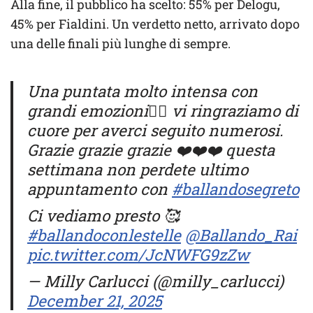
Alla fine, il pubblico ha scelto: 55% per Delogu,
45% per Fialdini. Un verdetto netto, arrivato dopo
una delle finali più lunghe di sempre.
Una puntata molto intensa con
grandi emozioni❤️‍🔥 vi ringraziamo di
cuore per averci seguito numerosi.
Grazie grazie grazie ❤️❤️❤️ questa
settimana non perdete ultimo
appuntamento con
#ballandosegreto
Ci vediamo presto 🥰
#ballandoconlestelle
@Ballando_Rai
pic.twitter.com/JcNWFG9zZw
— Milly Carlucci (@milly_carlucci)
December 21, 2025