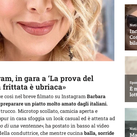
am, in gara a ‘La prova del
 frittata è ubriaca»
ice così nel breve filmato su Instagram
Barbara
i
preparare un piatto molto amato dagli italiani.
 trucco. Microtop scollato, camicia aperta e
ppur in casa sfoggia un look casual ed è attenta ad
ico di una ventenne»
, ha postato in basso al video
della conduttrice, che mentre cucina
balla, sorride