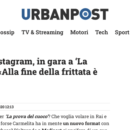
ossip
TV & Streaming
Motori
Tech
Sport
tagram, in gara a ‘La
Alla fine della frittata è
20 12:13
er
‘La prova del cuoco’
? Che voglia volare in Rai e
 O forse Carmelita ha in mente
un nuovo format
con