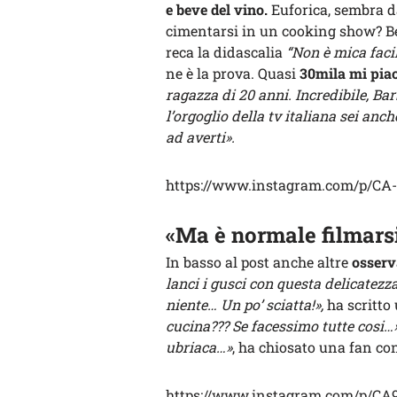
e beve del vino.
Euforica, sembra da
cimentarsi in un cooking show? Beh
reca la didascalia
“Non è mica facil
ne è la prova. Quasi
30mila mi piac
ragazza di 20 anni. Incredibile, Bar
l’orgoglio della tv italiana sei anc
ad averti».
https://www.instagram.com/p/CA
«Ma è normale filmars
In basso al post anche altre
osserv
lanci i gusci con questa delicatezz
niente… Un po’ sciatta!»,
ha scritto
cucina??? Se facessimo tutte cosi…
ubriaca…»
, ha chiosato una fan con
https://www.instagram.com/p/CA