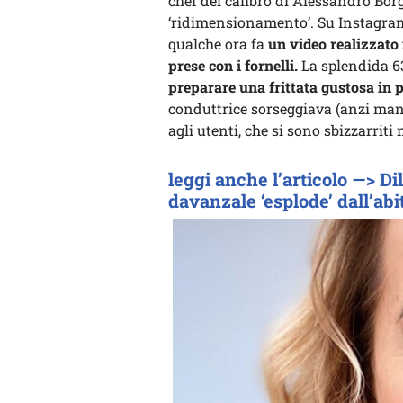
chef del calibro di Alessandro Bo
‘ridimensionamento’. Su Instagra
qualche ora fa
un video realizzato 
prese con i fornelli.
La splendida 63
preparare una frittata gustosa in 
conduttrice sorseggiava (anzi ma
agli utenti, che si sono sbizzarrit
leggi anche l’articolo —> Di
davanzale ‘esplode’ dall’abi