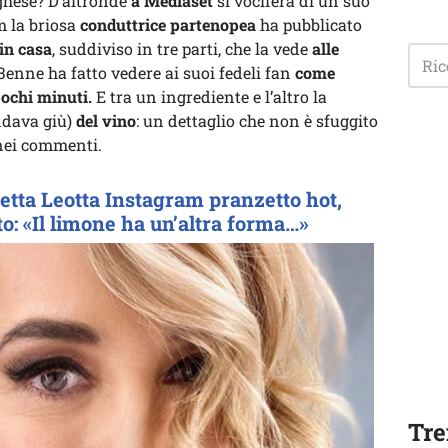
rghese? D’altronde
a Mediaset
si vocifera di un suo
m la briosa
conduttrice partenopea
ha pubblicato
in casa
, suddiviso in tre parti, che la vede
alle
enne ha fatto vedere ai suoi fedeli fan
come
pochi minuti.
E tra un ingrediente e l’altro la
ndava giù)
del vino
: un dettaglio che non è sfuggito
i nei commenti.
letta Leotta Instagram pranzetto hot,
to: «Il limone ha un’altra forma…»
Tre