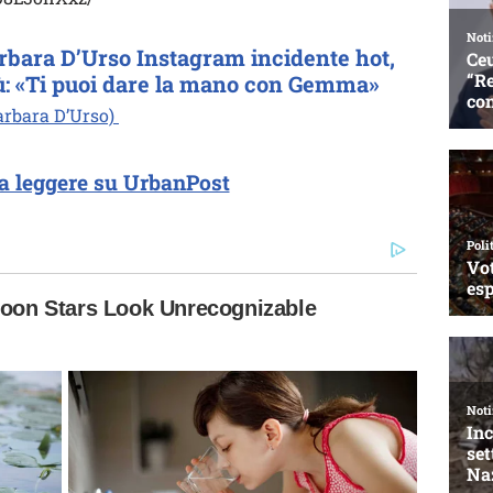
arbara D’Urso Instagram incidente hot,
iù: «Ti puoi dare la mano con Gemma»
Barbara D’Urso)
a leggere su UrbanPost