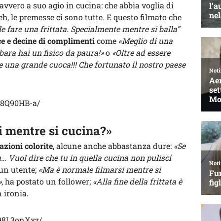
vvero a suo agio in cucina: che abbia voglia di
, le premesse ci sono tutte. E questo filmato che
e fare una frittata. Specialmente mentre si balla”
e e decine di complimenti
come
«Meglio di una
bara hai un fisico da paura!»
o
«Oltre ad essere
he una grande cuoca!!! Che fortunato il nostro paese
-8Q90HB-a/
i mentre si cucina?»
azioni colorite
, alcune anche abbastanza dure:
«Se
a… Vuol dire che tu in quella cucina non pulisci
 un utente;
«Ma è normale filmarsi mentre si
»
, ha postato un follower;
«Alla fine della frittata è
 ironia.
98L3onXxz/