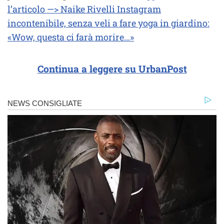
l’articolo —> Naike Rivelli Instagram
incontenibile, senza veli a fare yoga in giardino:
«Wow, questa ci farà morire…»
Continua a leggere su UrbanPost