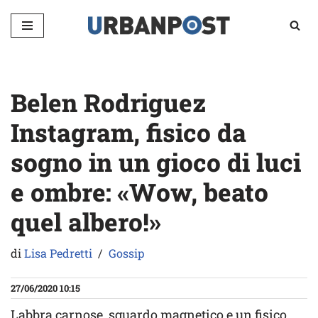
Vai
al
contenuto
Belen Rodriguez
Instagram, fisico da
sogno in un gioco di luci
e ombre: «Wow, beato
quel albero!»
di
Lisa Pedretti
Gossip
27/06/2020 10:15
Labbra carnose, sguardo magnetico e un fisico