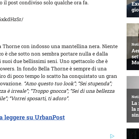
o il post condiviso solo qualche ora fa.
6xkdHzSr/
lla Thorne con indosso una mantellina nera. Niente
cco è che sotto non sembra portare nulla e dalla
 suoi due bellissimi seni. Uno spettacolo che è
lowers. In fondo Bella Thorne è sempre di una
iro di poco tempo lo scatto ha conquistato un gran
rovazione
. “Amo questo tuo look”; “Sei stupenda”;
zza è irreale”; “Troppo gnocca”; “Sei di una bellezza
le”; “Vorrei sposarti, ti adoro”.
a leggere su UrbanPost