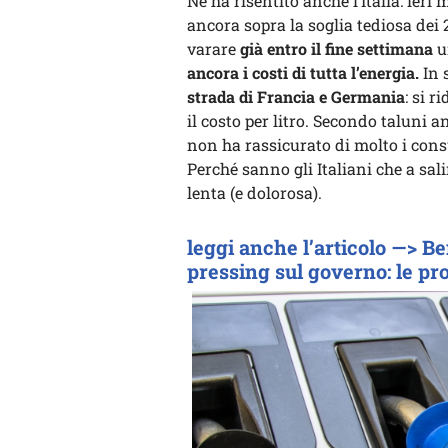
Ne ha risentito anche l’Italia: ieri
ancora sopra la soglia tediosa dei 2
varare
già entro il fine settimana
u
ancora i costi di tutta l’energia.
In 
strada di Francia e Germania
: si r
il costo per litro. Secondo taluni 
non ha rassicurato di molto i consu
Perché sanno gli Italiani che a sali
lenta (e dolorosa).
leggi anche l’articolo —> Benz
pressing sul governo: le pro