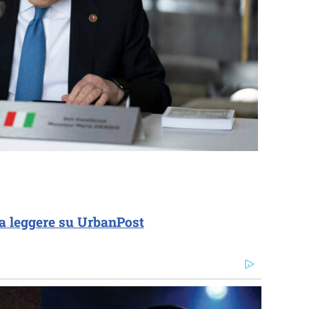
a leggere su UrbanPost