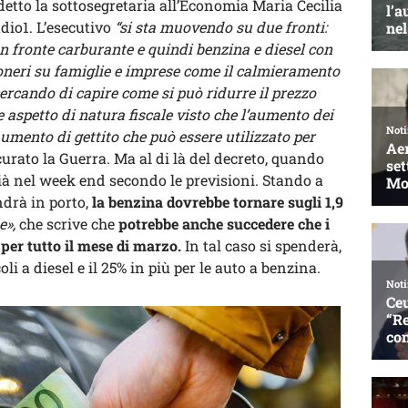
etto la sottosegretaria all’Economia Maria Cecilia
dio1. L’esecutivo
“si sta muovendo su due fronti:
un fronte carburante e quindi benzina e diesel con
 oneri su famiglie e imprese come il calmieramento
a cercando di capire come si può ridurre il prezzo
te aspetto di natura fiscale visto che l’aumento dei
umento di gettito che può essere utilizzato per
urato la Guerra. Ma al di là del decreto, quando
ià nel week end secondo le previsioni. Stando a
drà in porto,
la benzina dovrebbe tornare sugli 1,9
e»,
che scrive che
potrebbe anche succedere che i
 per tutto il mese di marzo.
In tal caso si spenderà,
li a diesel e il 25% in più per le auto a benzina.