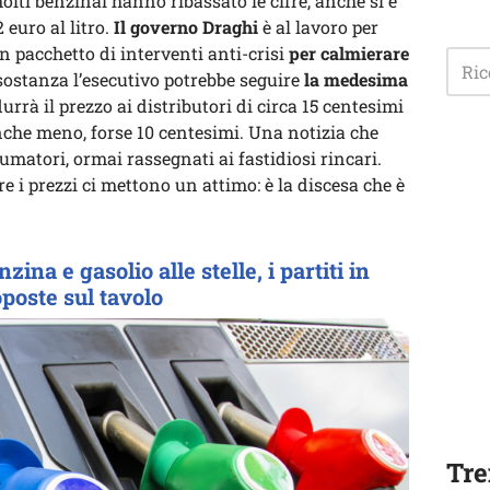
 molti benzinai hanno ribassato le cifre, anche si è
 euro al litro.
Il governo Draghi
è al lavoro per
n pacchetto di interventi anti-crisi
per calmierare
sostanza l’esecutivo potrebbe seguire
la medesima
idurrà il prezzo ai distributori di circa 15 centesimi
anche meno, forse 10 centesimi. Una notizia che
matori, ormai rassegnati ai fastidiosi rincari.
re i prezzi ci mettono un attimo: è la discesa che è
ina e gasolio alle stelle, i partiti in
poste sul tavolo
Tre