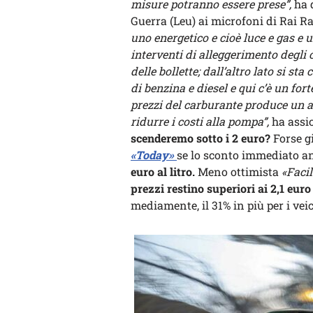
misure potranno essere prese”,
ha d
Guerra (Leu) ai microfoni di Rai Ra
uno energetico e cioè luce e gas e 
interventi di alleggerimento degli
delle bollette; dall’altro lato si st
di benzina e diesel e qui c’è un for
prezzi del carburante produce un a
ridurre i costi alla pompa”,
ha assic
scenderemo sotto i 2 euro?
Forse g
«Today»
se lo sconto immediato an
euro al litro.
Meno ottimista
«Facil
prezzi restino superiori ai 2,1 euro
mediamente, il 31% in più per i veico