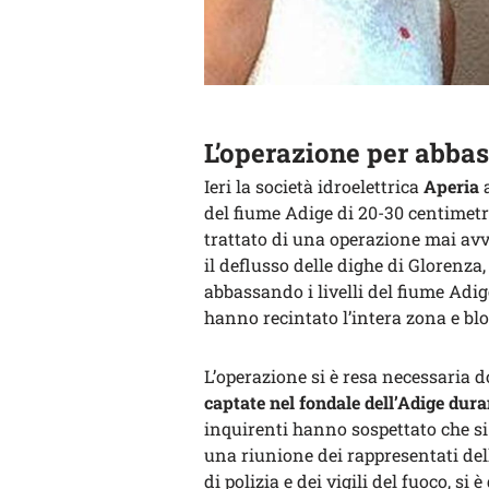
L’operazione per abbass
Ieri la società idroelettrica
Aperia
a
del fiume Adige di 20-30 centimetri a
trattato di una operazione mai avv
il deflusso delle dighe di Glorenza
abbassando i livelli del fiume Adig
hanno recintato l’intera zona e bloc
L’operazione si è resa necessaria 
captate nel fondale dell’Adige duran
inquirenti hanno sospettato che si
una riunione dei rappresentati dell
di polizia e dei vigili del fuoco, si