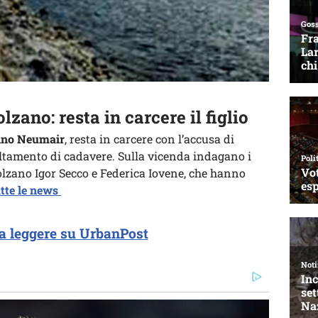
ano: resta in carcere il figlio
no Neumair
, resta in carcere con l’accusa di
ultamento di cadavere. Sulla vicenda indagano i
olzano Igor Secco e Federica Iovene, che hanno
utte le news
a leggere su UrbanPost