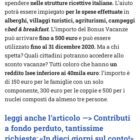
spendere
nelle strutture ricettive italiane.
L’aiuto
potrà essere impiegato
per le spese effettuate
in
alberghi, villaggi turistici, agriturismi, campeggi
e
bed & breakfast.
L’importo del Bonus Vacanze
può arrivare
fino a 500 euro
e può essere
utilizzato
fino al 31 dicembre 2020.
Ma a chi
spetta? Quali cittadini potranno accedere allo
sconto vacanze? Tutti coloro che hanno
un
reddito Isee inferiore ai 40mila euro
: l’importo è
di 150 euro per le famiglie con un solo
componente, 300 euro per le coppie e 500 per i
nuclei composti da almeno tre persone.
leggi anche l’articolo —> Contributi
a fondo perduto, tantissime
richieste: «In dieci giorni sul conto!»