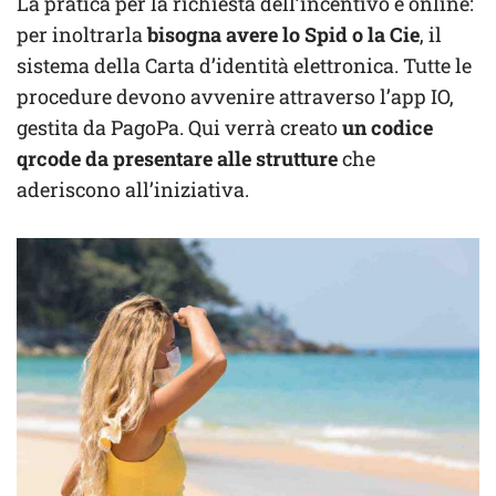
La pratica per la richiesta dell’incentivo è online:
per inoltrarla
bisogna avere lo Spid o la Cie
, il
sistema della Carta d’identità elettronica. Tutte le
procedure devono avvenire attraverso l’app IO,
gestita da PagoPa. Qui verrà creato
un codice
qrcode da presentare alle strutture
che
aderiscono all’iniziativa.