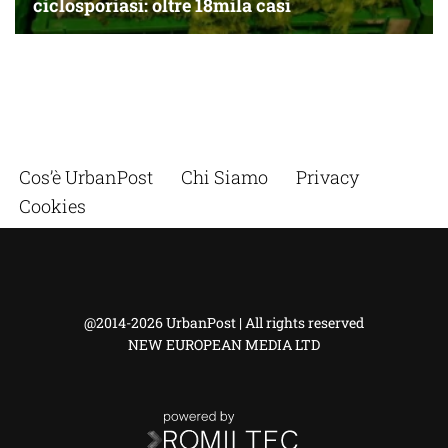
Cos’è UrbanPost
Chi Siamo
Privacy
Cookies
@2014-2026 UrbanPost | All rights reserved
NEW EUROPEAN MEDIA LTD