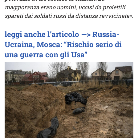
maggioranza erano uomini, uccisi da proiettili
sparati dai soldati russi da distanza ravvicinata».
leggi anche l’articolo —> Russia-
Ucraina, Mosca: “Rischio serio di
una guerra con gli Usa”