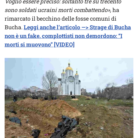
Voglio essere preciso: soltanto tre su trecento
sono soldati ucraini morti combattendo»,
ha
rimarcato il becchino delle fosse comuni di
Bucha.
Leggi anche l’articolo —> Strage di Bucha
non è un fake, complottisti non demordono: “I
morti si muovono” [VIDEO]