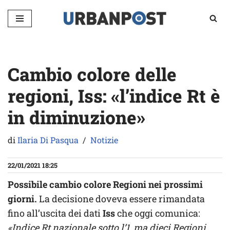
Vai
al
contenuto
Cambio colore delle
regioni, Iss: «l’indice Rt è
in diminuzione»
di
Ilaria Di Pasqua
Notizie
22/01/2021 18:25
Possibile cambio colore Regioni nei prossimi
giorni.
La decisione doveva essere rimandata
fino all’uscita dei dati
Iss
che oggi comunica:
«Indice Rt nazionale sotto l’1, ma dieci Regioni