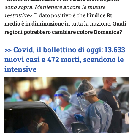
sono sopra. Mantenere ancora le misure
restrittive».
Il dato positivo è che
l’indice Rt
medio è in diminuzione
in tutta la nazione.
Quali
regioni potrebbero cambiare colore Domenica?
>> Covid, il bollettino di oggi: 13.633
nuovi casi e 472 morti, scendono le
intensive