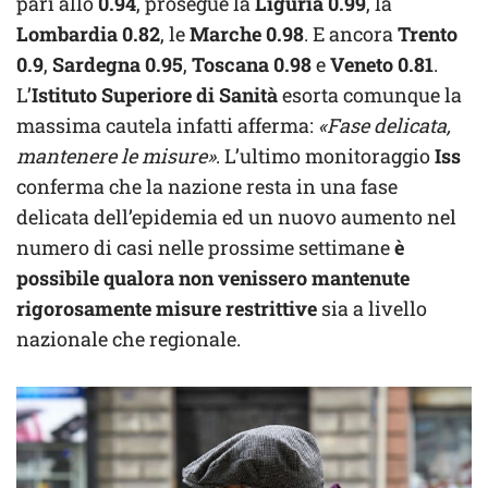
pari allo
0.94
, prosegue la
Liguria 0.99
, la
Lombardia
0.82
, le
Marche
0.98
. E ancora
Trento
0.9
,
Sardegna
0.95
,
Toscana
0.98
e
Veneto
0.81
.
L’
Istituto Superiore di Sanità
esorta comunque la
massima cautela infatti afferma:
«Fase delicata,
mantenere le misure»
. L’ultimo monitoraggio
Iss
conferma che la nazione resta in una fase
delicata dell’epidemia ed un nuovo aumento nel
numero di casi nelle prossime settimane
è
possibile qualora non venissero mantenute
rigorosamente misure restrittive
sia a livello
nazionale che regionale.