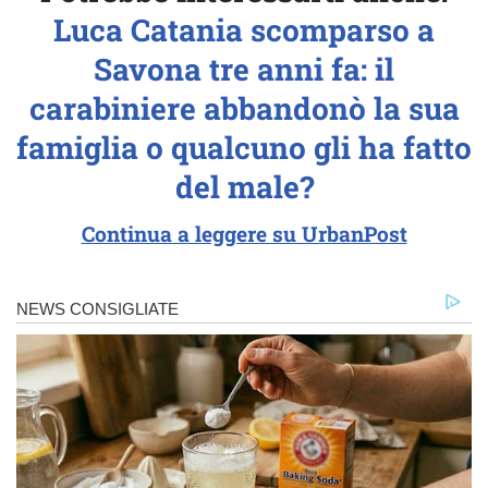
Luca Catania scomparso a
Savona tre anni fa: il
carabiniere abbandonò la sua
famiglia o qualcuno gli ha fatto
del male?
Continua a leggere su UrbanPost