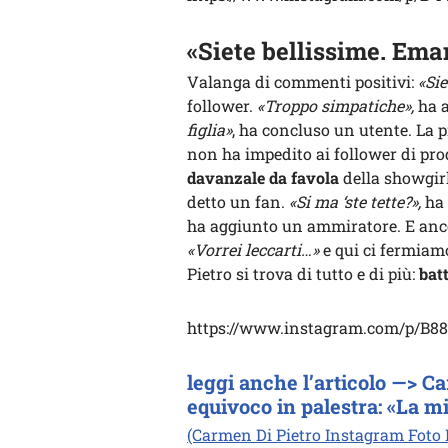
«Siete bellissime. Ema
Valanga di commenti positivi:
«Sie
follower.
«Troppo simpatiche»,
ha a
figlia»
, ha concluso un utente. La p
non ha impedito ai follower di pro
davanzale da favola
della showgir
detto un fan.
«Si ma ‘ste tette?»,
ha 
ha aggiunto un ammiratore. E anc
«Vorrei leccarti…»
e qui ci fermiam
Pietro si trova di tutto e di più:
batt
https://www.instagram.com/p/B8
leggi anche l’articolo —> 
equivoco in palestra: «La m
(Carmen Di Pietro Instagram Foto P