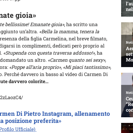
nate gioia»
te bellissime! Emanate gioia»,
ha scritto una
ggiunto un’altra.
«Bella la mamma, tenera la
resenza della figlia Carmelina, nel breve filmato,
digarsi in complimenti, dedicati però proprio al
l.
«Stupenda con questa traversa addosso!»,
ha
domandato un altro.
«Carmen quanto sei sexy»,
ora:
«Poppe all’aria proprio», «Mi piaci tantissimo»,
o. Perché davvero in basso al video di Carmen Di
ute davvero colorite…
82zLaozC4/
Carmen Di Pietro Instagram, allenamento
ia posizione preferita»
rofilo Ufficiale)