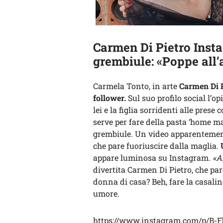
Carmen Di Pietro Inst
grembiule: «Poppe all’
Carmela Tonto, in arte
Carmen Di P
follower.
Sul suo profilo social l’o
lei e la figlia sorridenti alle prese 
serve per fare della pasta ‘home ma
grembiule. Un video apparentemen
che pare fuoriuscire dalla maglia.
appare luminosa su Instagram.
«Am
divertita Carmen Di Pietro, che pa
donna di casa? Beh, fare la casali
umore.
https://www.instagram.com/p/B-F