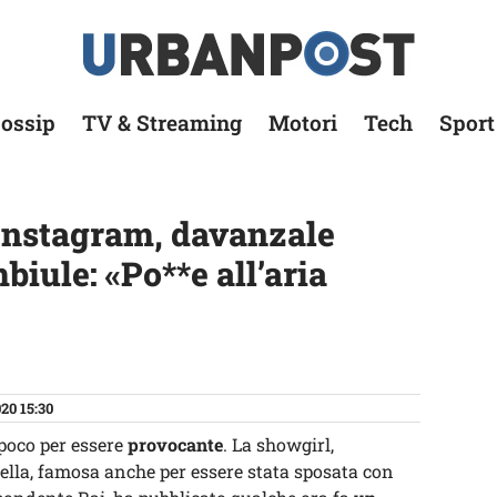
ossip
TV & Streaming
Motori
Tech
Sport
Instagram, davanzale
biule: «Po**e all’aria
20 15:30
poco per essere
provocante
. La showgirl,
ella, famosa anche per essere stata sposata con