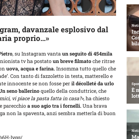
agram, davanzale esplosivo dal
aria proprio…»
ietro
, su Instagram vanta
un seguito di 454mila
pinionista tv ha postato
un breve filmato
che ritrae
con
uova, acqua e farina.
Insomma tutto quello che
de’. Con tanto di fazzoletto in testa, matterello e
te innocente se non fosse per
il décolleté da urlo
Un seno ballerino
quello della conduttrice, che
ici, vi piace la pasta fatta in casa?»,
ha chiesto
re parecchio
a suo agio tra i fornelli.
Una brava
nga non la spaventa, anzi sembra metterla di buon
b6H-Ivgg/